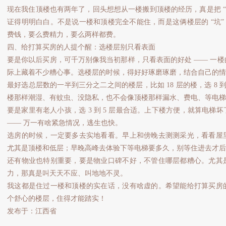
现在我住顶楼也有两年了，回头想想从一楼搬到顶楼的经历，真是把 “
证得明明白白。不是说一楼和顶楼完全不能住，而是这俩楼层的 “坑” 
费钱，要么费精力，要么两样都费。
四、给打算买房的人提个醒：选楼层别只看表面
要是你以后买房，可千万别像我当初那样，只看表面的好处 —— 一
际上藏着不少糟心事。选楼层的时候，得好好琢磨琢磨，结合自己的情
最好选总层数的一半到三分之二之间的楼层，比如 18 层的楼，选 8 到
楼那样潮湿、有蚊虫、没隐私，也不会像顶楼那样漏水、费电、等电梯
要是家里有老人小孩，选 3 到 5 层最合适。上下楼方便，就算电梯
—— 万一有啥紧急情况，逃生也快。
选房的时候，一定要多去实地看看。早上和傍晚去测测采光，看看屋
尤其是顶楼和低层；早晚高峰去体验下等电梯要多久，别等住进去才后
还有物业也特别重要，要是物业口碑不好，不管住哪层都糟心。尤其
力，那真是叫天天不应、叫地地不灵。
我这都是住过一楼和顶楼的实在话，没有啥虚的。希望能给打算买房
个舒心的楼层，住得才能踏实！
发布于：江西省