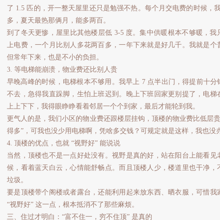
了 1.5 匹的，开一整天屋里还只是勉强不热。每个月交电费的时候，
多，夏天最热那俩月，能多两百。
到了冬天更惨，屋里比其他楼层低 3-5 度。集中供暖根本不够暖，
上电费，一个月比别人多花两百多，一年下来就是好几千。我就是个
但常年下来，也是不小的负担。
3. 等电梯能崩溃，物业费还比别人贵
早晚高峰的时候，电梯根本不够用。我早上 7 点半出门，得提前十
不去，急得我直跺脚，生怕上班迟到。晚上下班回家更别提了，电梯
上上下下，我得眼睁睁看着邻居一个个到家，最后才能轮到我。
更气人的是，我们小区的物业费还跟楼层挂钩，顶楼的物业费比低层贵
得多”，可我也没少用电梯啊，凭啥多交钱？可规定就是这样，我也没
4. 顶楼的优点，也就 “视野好” 能说说
当然，顶楼也不是一点好处没有。视野是真的好，站在阳台上能看见
候，看着蓝天白云，心情能舒畅点。而且顶楼人少，楼道里也干净，
垃圾。
要是顶楼带个阁楼或者露台，还能利用起来放东西、晒衣服，可惜我
“视野好” 这一点，根本抵消不了那些麻烦。
三、住过才明白：“富不住一，穷不住顶” 是真的