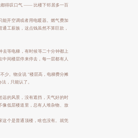
我都得叹口气 —— 比楼下邻居多一百
我只能开空调或者用电暖器。燃气费加
普通工薪族，这点钱虽然不算巨款，
分钟去等电梯，有时候等二十分钟都上
在中间楼层停来停去，每一层都有人
不少。物业说 “楼层高，电梯费分摊
办法，只能认了。
老远的风景，没有遮挡，天气好的时
不像低层楼道里，总有人堆杂物、放
家这个是普通顶楼，啥也没有。就凭