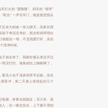
火的 “轰隆隆”、刹车的 “吱呀”
“哐当” 一声关车门，能直接把我从
下总有大妈凑一块儿聊天，东家长西
家孩子考试没考好，我全听得明明白
随口就能说一堆，不是我爱打听，实在
个清净时候。
虫子就全来了。我家纱窗从来没开过
一周没打扫，墙角就结上蜘蛛网了，
，看见小虫子顶多挥挥手赶跑，实在
往屋里冲，第二天身上准得起好几个
赶电梯，拎着包就能走；买大米、面
老人，住一楼也安全，上下楼不用怕