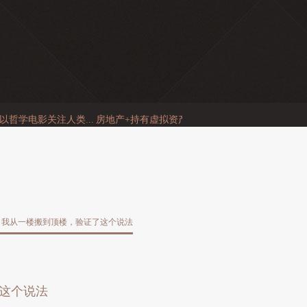
电影关注人类...
房地产+持有虚拟资产相关牌照+二...
迄今为止，我都无法用 
，我从一楼搬到顶楼，验证了这个说法
这个说法