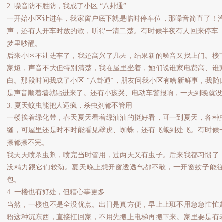
2. 噪音防不胜防，我成了小区 “八卦通”
一开始小区让进车，我家窗户底下就是临时停车位，那噪音简直了！汽车打
声，还有人开车时放的歌，听得一清二楚。有时候半夜有人回来停车，
梦里吵醒。
后来小区不让进车了，我还高兴了几天，结果新的噪音又找上门。楼
家短，声音不大但特别清楚，我在屋里坐着，她们说谁家电费高、谁
白。那段时间我成了小区 “八卦通”，朋友问我小区有啥新鲜事，我
是声音顺着墙就钻进来了。还有小孩哭、电动车警报响，一天到晚就没
3. 夏天蚊虫能把人逼疯，杀虫剂都不管用
一楼挨着绿化带，春天夏天看着绿油油的挺好看，可一到夏天，各种
缝，可屋里还是时不时能看见壁虎、蜘蛛，还有飞蛾到处飞。有时候
擦都擦不完。
我天天喷杀虫剂，喷完当时管用，过两天又有虫子。后来我都习惯了
没精力跟它们较劲。夏天晚上想开窗透透气都不敢，一开窗蚊子能
包。
4. 一楼也有好处，但糟心事更多
当然，一楼也不是全没优点。出门是真方便，早上上班不用急急忙忙
粉这种沉东西，直接扛回家，不用先搬上电梯再搬下来。家里要是有