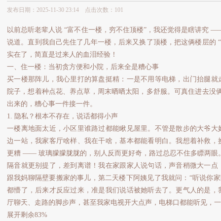
发布日期：2025-11-30 23:14 点击次数：101
以前总听老辈人说 “富不住一楼，穷不住顶楼”，我还觉得是瞎讲究 —
说道。直到我自己先住了几年一楼，后来又换了顶楼，把这俩楼层的 “
实在了，简直是过来人的血泪经验！
一、住一楼：当初贪方便和小院，后来全是糟心事
买一楼那阵儿，我心里打的算盘挺精：一是不用等电梯，出门抬腿就
院子，想着种点花、养点草，周末晒晒太阳，多舒服。可真住进去没俩月
出来的，糟心事一件接一件。
1. 隐私？根本不存在，说话都得小声
一楼离地面太近，小区里谁路过都能瞅见屋里。不管是散步的大爷大
边一站，我家客厅啥样、我在干啥，基本都能看明白。我想着补救，
更糟 —— 玻璃朦朦胧胧的，别人反而更好奇，路过总忍不住多瞟两眼
隔音就更别提了，差到离谱！我在家跟家人说句话，声音稍微大一点
跟我妈聊隔壁要搬家的事儿，第二天楼下阿姨见了我就问：“听说你家
都懵了，后来才反应过来，准是我们说话被她听去了。更气人的是，
厅聊天、走路的脚步声，甚至我家电视开大点声，电梯口都能听见，一
展开剩余83%