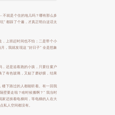
— 不就是个住的地儿吗？哪有那么多
坑” 都踩了个遍，才真正明白这话太
走，上班赶时间也不怕；二是带个小
，我就发现这 “好日子” 全是想象
妈，还是追着跑的小孩，只要往窗户
换了有色玻璃，又贴了磨砂膜，结果
。
，楼下路过的人都能听着。有一回我
隔壁要走啦？啥时候搬啊？” 我当时
我家还挨着电梯间，等电梯的人在大
点私人空间都没有。