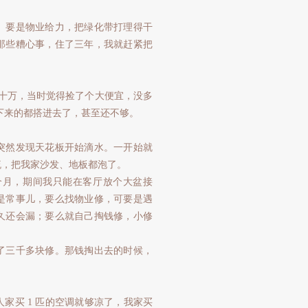
。要是物业给力，把绿化带打理得干
那些糟心事，住了三年，我就赶紧把
小十万，当时觉得捡了个大便宜，没多
省下来的都搭进去了，甚至还不够。
突然发现天花板开始滴水。一开始就
流，把我家沙发、地板都泡了。
个月，期间我只能在客厅放个大盆接
是常事儿，要么找物业修，可要是遇
久还会漏；要么就自己掏钱修，小修
了三千多块修。那钱掏出去的时候，
家买 1 匹的空调就够凉了，我家买