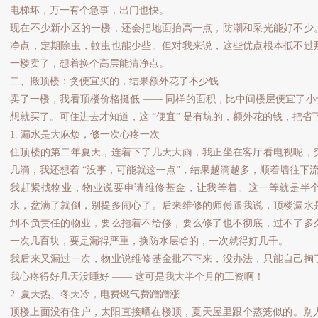
电梯坏，万一有个急事，出门也快。
现在不少新小区的一楼，还会把地面抬高一点，防潮和采光能好不少
净点，定期除虫，蚊虫也能少些。但对我来说，这些优点根本抵不过
一楼卖了，想着换个高层能清净点。
二、搬顶楼：贪便宜买的，结果额外花了不少钱
卖了一楼，我看顶楼价格挺低 —— 同样的面积，比中间楼层便宜了
想就买了。可住进去才知道，这 “便宜” 是有坑的，额外花的钱，把
1. 漏水是大麻烦，修一次心疼一次
住顶楼的第二年夏天，连着下了几天大雨，我正坐在客厅看电视呢，
几滴，我还想着 “没事，可能就这一点”，结果越滴越多，顺着墙往下
我赶紧找物业，物业说要申请维修基金，让我等着。这一等就是半
水，盆满了就倒，别提多闹心了。后来维修的师傅跟我说，顶楼漏水
到不负责任的物业，要么拖着不给修，要么修了也不彻底，过不了多
一次几百块，要是漏得严重，换防水层啥的，一次就得好几千。
我后来又漏过一次，物业说维修基金批不下来，没办法，只能自己掏
我心疼得好几天没睡好 —— 这可是我大半个月的工资啊！
2. 夏天热、冬天冷，电费燃气费蹭蹭涨
顶楼上面没有住户，太阳直接晒在楼顶，夏天屋里跟个蒸笼似的。别人