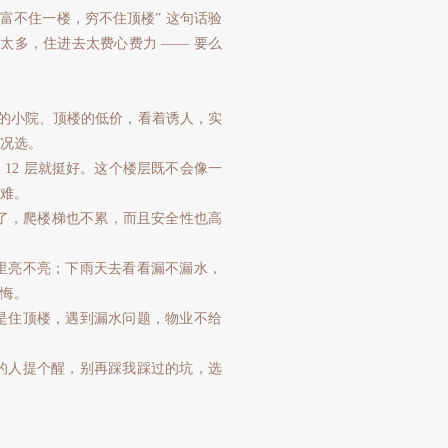
富不住一楼，穷不住顶楼” 这句话验
太多，住进去太费心费力 —— 要么
楼的小院、顶楼的低价，看着诱人，实
况选。
 12 层就挺好。这个楼层既不会像一
难。
坏了，爬楼梯也不累，而且安全性也高
里亮不亮；下雨天去看看漏不漏水，
悔。
是住顶楼，遇到漏水问题，物业不给
的人提个醒，别再踩我踩过的坑，选